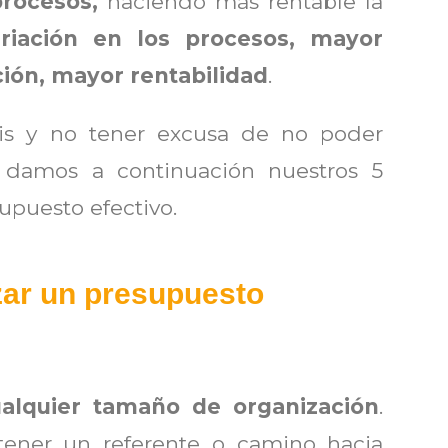
procesos,
haciendo más rentable la
iación en los procesos, mayor
ción, mayor rentabilidad
.
axis y no tener excusa de no poder
e damos a continuación nuestros 5
supuesto efectivo.
zar un presupuesto
ualquier tamaño de organización
.
ener un referente o camino hacia