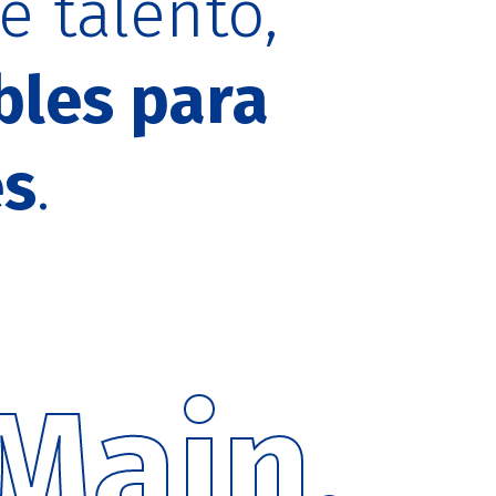
 talento,
bles para
es
.
 Main.