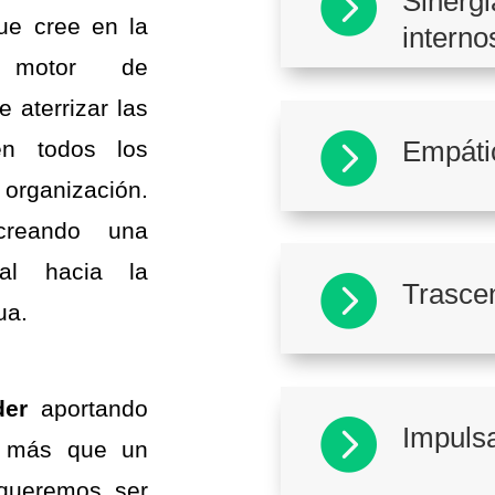

Sinergi
e cree en la
interno
 motor de
 aterrizar las

Empáti
en todos los
ganización.
creando una
nal hacia la

Trasce
ua.
der
aportando

Impuls
 más que un
 queremos ser