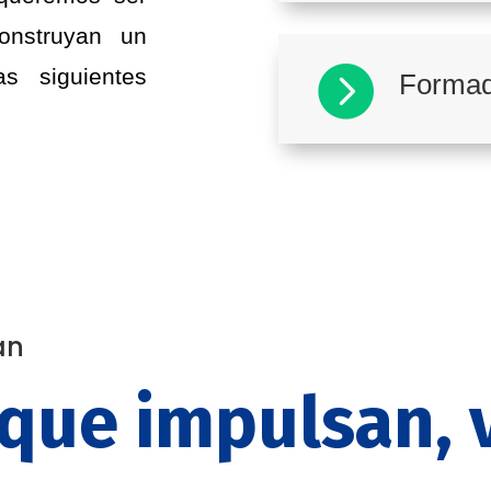
onstruyan un

s siguientes
Formado
an
 que impulsan, 