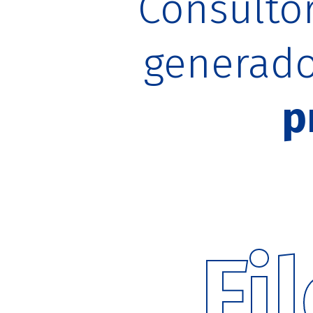
Consulto
generad
p
Fi