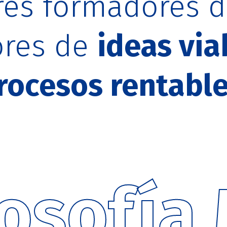
res formadores de
ores de
ideas via
rocesos rentabl
losofía